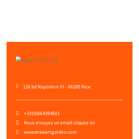
126 bd Napoléon III - 06200 Nice
+33(0)664394501
Nous envoyez un email cliquez-ici
www.drawartgarden.com