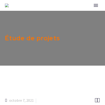
Étude de projets


octobre 7, 2021