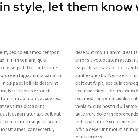
in style, let them know
 elit, sed do eiusmod tempor
deserunt mollit anim id est l
 ad minim veniam, quis
error sit voluptatem accusa
o consequat. Duis aute irure
eaque ipsa quae ab illo invent
olore eu fugiat nulla pariatur.
sunt explicabo. Nemo enim ip
in culpa qui officia deserunt
odit aut fugit, sed quia cons
mnis iste natus error sit
sequi nesciunt. Lorem ipsum do
tam rem aperiam, eaque ipsa
eiusmod tempor incididunt ut
eatae vtitae dicta sunt
veniam, quis nostrud ullamco 
 sit aspernatur aut odit aut
aute irure dolor in reprehende
one voluptatem sequi nesciunt.
nulla pariatur. Excepteur sint
lor sit amet, consectetur,
officia deserunt mollit anim i
natus error sit