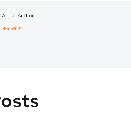
/ About Author
readmin2021
Posts