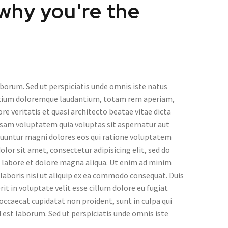
 why you're the
aborum. Sed ut perspiciatis unde omnis iste natus
ntium doloremque laudantium, totam rem aperiam,
ore veritatis et quasi architecto beatae vitae dicta
sam voluptatem quia voluptas sit aspernatur aut
equuntur magni dolores eos qui ratione voluptatem
lor sit amet, consectetur adipisicing elit, sed do
 labore et dolore magna aliqua. Ut enim ad minim
laboris nisi ut aliquip ex ea commodo consequat. Duis
rit in voluptate velit esse cillum dolore eu fugiat
 occaecat cupidatat non proident, sunt in culpa qui
d est laborum. Sed ut perspiciatis unde omnis iste