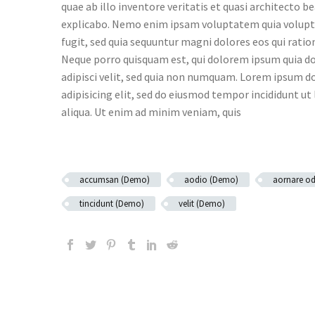
quae ab illo inventore veritatis et quasi architecto b
explicabo. Nemo enim ipsam voluptatem quia voluptas
fugit, sed quia sequuntur magni dolores eos qui rati
Neque porro quisquam est, qui dolorem ipsum quia do
adipisci velit, sed quia non numquam. Lorem ipsum d
adipisicing elit, sed do eiusmod tempor incididunt u
aliqua. Ut enim ad minim veniam, quis
accumsan (Demo)
aodio (Demo)
aornare od
tincidunt (Demo)
velit (Demo)