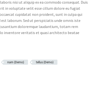
laboris nisi ut aliquip ex ea commodo consequat. Duis
rit in voluptate velit esse cillum dolore eu fugiat
 occaecat cupidatat non proident, sunt in culpa qui
d est laborum. Sed ut perspiciatis unde omnis iste
accusantium doloremque laudantium, totam rem
lo inventore veritatis et quasi architecto beatae
nam (Demo)
tellus (Demo)