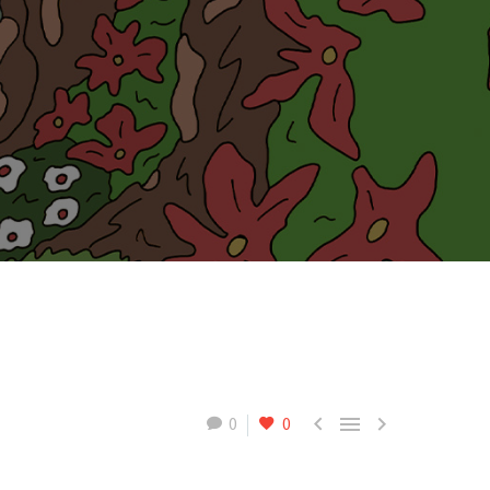



0
0