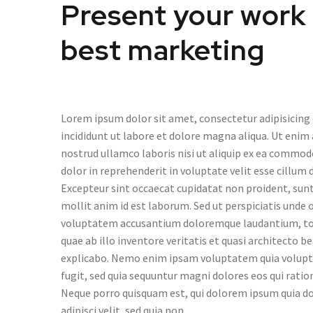
Present your work 
best marketing
Lorem ipsum dolor sit amet, consectetur adipisicing
incididunt ut labore et dolore magna aliqua. Ut enim
nostrud ullamco laboris nisi ut aliquip ex ea commod
dolor in reprehenderit in voluptate velit esse cillum d
Excepteur sint occaecat cupidatat non proident, sunt 
mollit anim id est laborum. Sed ut perspiciatis unde o
voluptatem accusantium doloremque laudantium, to
quae ab illo inventore veritatis et quasi architecto b
explicabo. Nemo enim ipsam voluptatem quia voluptas
fugit, sed quia sequuntur magni dolores eos qui rati
Neque porro quisquam est, qui dolorem ipsum quia do
adipisci velit, sed quia non