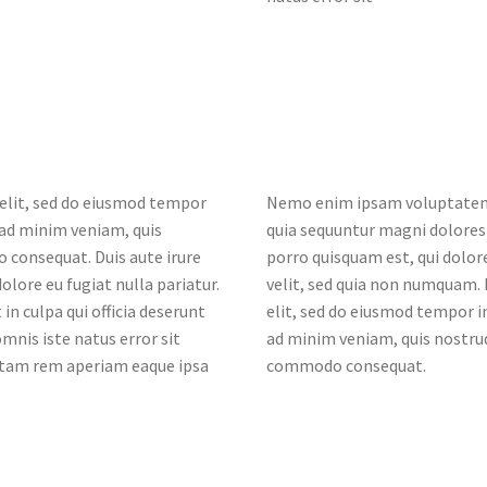
 elit, sed do eiusmod tempor
Nemo enim ipsam voluptatem q
 ad minim veniam, quis
quia sequuntur magni dolores
o consequat. Duis aute irure
porro quisquam est, qui dolor
olore eu fugiat nulla pariatur.
velit, sed quia non numquam. 
in culpa qui officia deserunt
elit, sed do eiusmod tempor i
mnis iste natus error sit
ad minim veniam, quis nostrud 
tam rem aperiam eaque ipsa
commodo consequat.