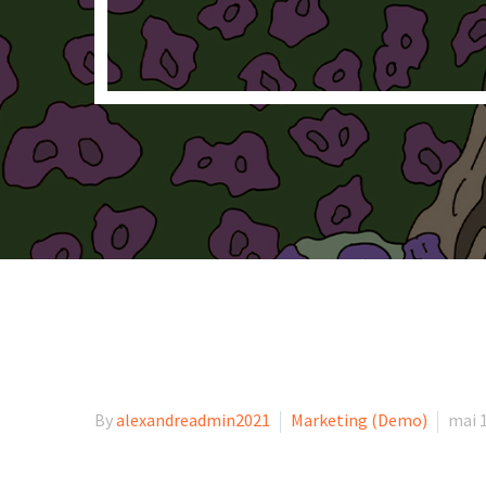
By
alexandreadmin2021
Marketing (Demo)
mai 1