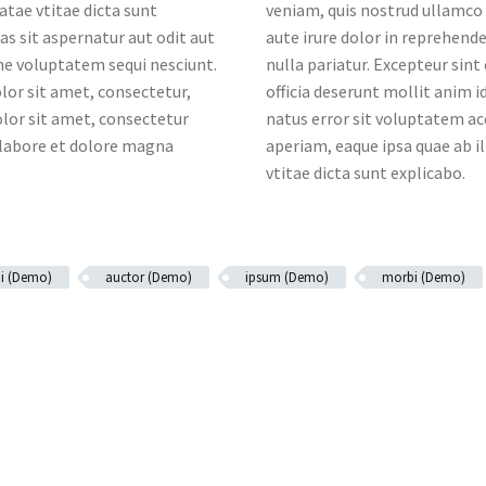
eatae vtitae dicta sunt
veniam, quis nostrud ullamco 
 sit aspernatur aut odit aut
aute irure dolor in reprehende
one voluptatem sequi nesciunt.
nulla pariatur. Excepteur sint
lor sit amet, consectetur,
officia deserunt mollit anim i
olor sit amet, consectetur
natus error sit voluptatem 
t labore et dolore magna
aperiam, eaque ipsa quae ab il
vtitae dicta sunt explicabo.
i (Demo)
auctor (Demo)
ipsum (Demo)
morbi (Demo)