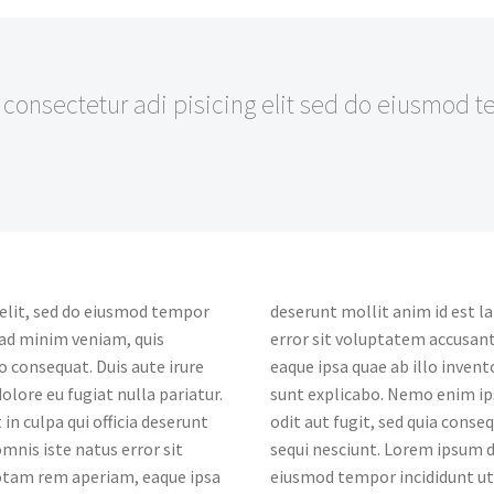
 consectetur adi pisicing elit sed do eiusmod t
 elit, sed do eiusmod tempor
deserunt mollit anim id est l
 ad minim veniam, quis
error sit voluptatem accusa
o consequat. Duis aute irure
eaque ipsa quae ab illo invent
olore eu fugiat nulla pariatur.
sunt explicabo. Nemo enim ip
in culpa qui officia deserunt
odit aut fugit, sed quia cons
mnis iste natus error sit
sequi nesciunt. Lorem ipsum do
tam rem aperiam, eaque ipsa
eiusmod tempor incididunt ut